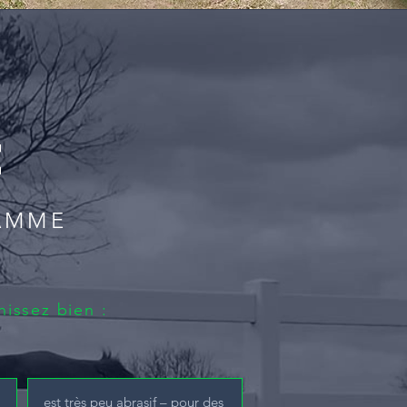
E
AMME
hissez bien :
est très peu abrasif – pour des