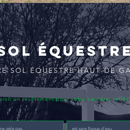
SOL ÉQUESTR
RE SOL ÉQUESTRE HAUT DE G
isir un revêtement pour votre carrière, réfléc
ne gèle pas.
est sans flaque d’eau.