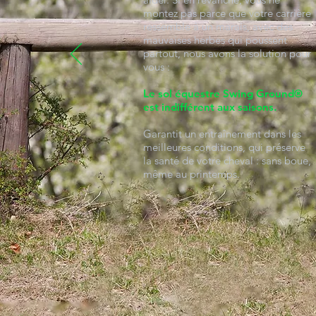
montez pas parce que votre carrière
ressemble à un marais, avec des
mauvaises herbes qui poussent
partout, nous avons la solution pour
vous :
Le sol équestre Swing Ground®
est indifférent aux saisons.
Garantit un entraînement dans les
meilleures conditions, qui préserve
la santé de votre cheval : sans boue,
même au printemps.