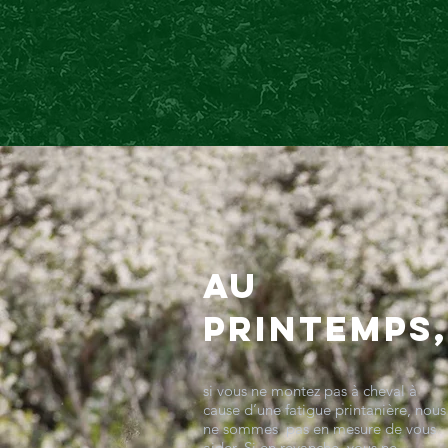
AU
PRINTEMPS,
si vous ne montez pas à cheval à
cause d’une fatigue printanière, nous
ne sommes pas en mesure de vous
aider. Si en revanche, vous ne