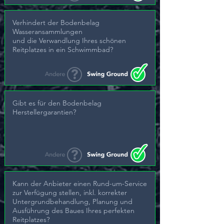
Verhindert der Bodenbelag
Wasseransammlungen
und die Verwandlung Ihres schönen
Reitplatzes in ein Schwimmbad?
Gibt es für den Bodenbelag
Herstellergarantien?
Kann der Anbieter einen Rund-um-Service
zur Verfügung stellen, inkl. korrekter
Untergrundbehandlung, Planung und
Ausführung des Baues Ihres perfekten
Reitplatzes?