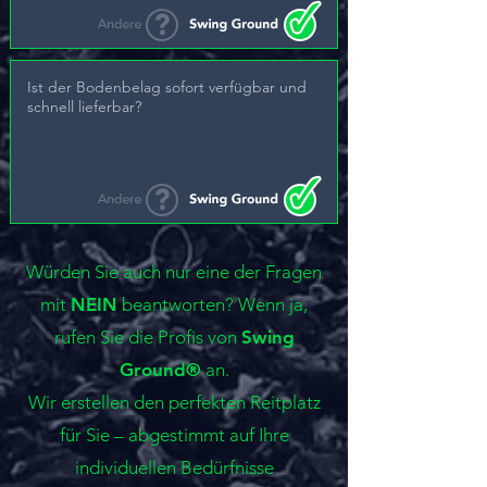
Ist der Bodenbelag sofort verfügbar und
schnell lieferbar?
Würden Sie auch nur eine der Fragen
mit
NEIN
beantworten? Wenn ja,
rufen Sie die Profis von
Swing
Ground®
an.
Wir erstellen den perfekten Reitplatz
für Sie – abgestimmt auf Ihre
individuellen Bedürfnisse