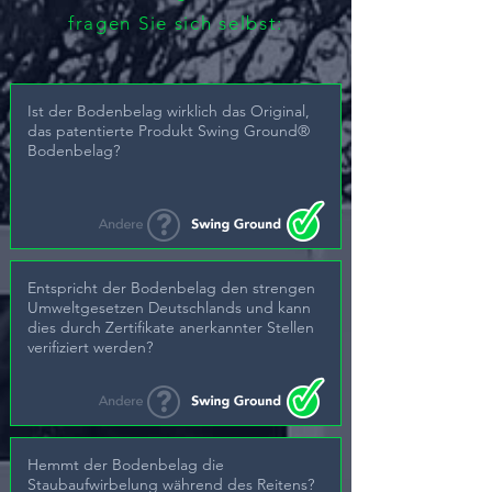
fragen Sie sich selbst:
Ist der Bodenbelag wirklich das Original,
das patentierte Produkt Swing Ground®
Bodenbelag?
Entspricht der Bodenbelag den strengen
Umweltgesetzen Deutschlands und kann
dies durch Zertifikate anerkannter Stellen
verifiziert werden?
Hemmt der Bodenbelag die
Staubaufwirbelung während des Reitens?