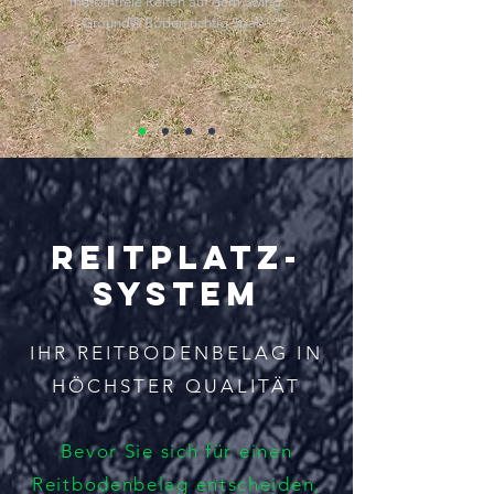
matschfreie Reiten auf dem Swing
Ground® Boden richtig Spaß!
REITPLATZ-
SYSTEM
IHR REITBODENBELAG IN
HÖCHSTER QUALITÄT
Bevor Sie sich für einen
Reitbodenbelag entscheiden,