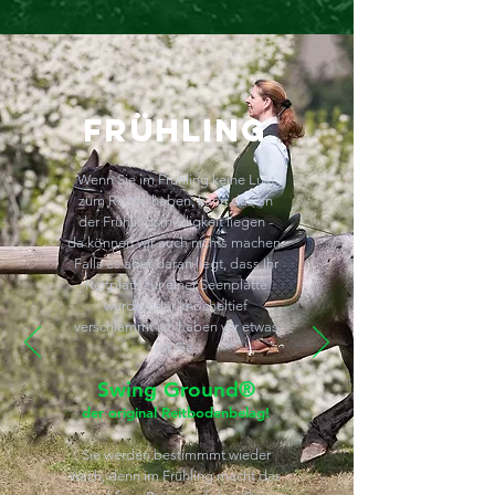
FRÜHLING
Wenn Sie im Frühling keine Lust
zum Reiten haben, kann das an
der Frühlingsmüdigkeit liegen -
da können wir auch nichts machen.
Falls es aber daran liegt, dass Ihr
Reitplatz zur einer Seenplatte
wurde oder knöcheltief
verschlammt ist, haben wir etwas
für Sie:
Swing Ground®
der original Reitbodenbelag!
Sie werden bestimmmt wieder
wach, denn im Frühling macht das