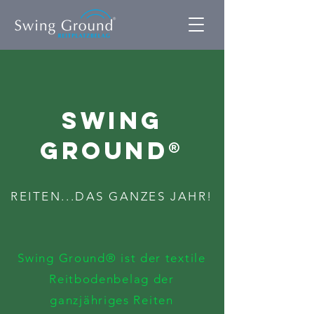
SWING
GROUND®
REITEN...DAS GANZES JAHR!
Swing Ground® ist der textile
Reitbodenbelag der
ganzjähriges Reiten