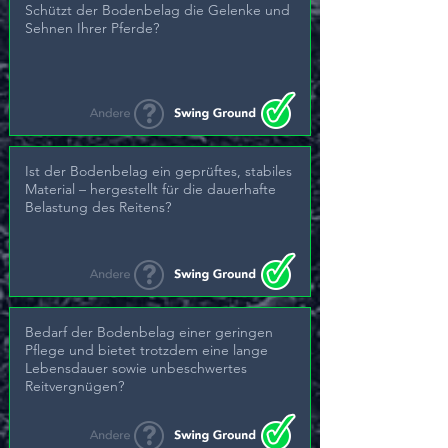
Schützt der Bodenbelag die Gelenke und
Sehnen Ihrer Pferde?
Ist der Bodenbelag ein geprüftes, stabiles
Material – hergestellt für die dauerhafte
Belastung des Reitens?
Bedarf der Bodenbelag einer geringen
Pflege und bietet trotzdem eine lange
Lebensdauer sowie unbeschwertes
Reitvergnügen?