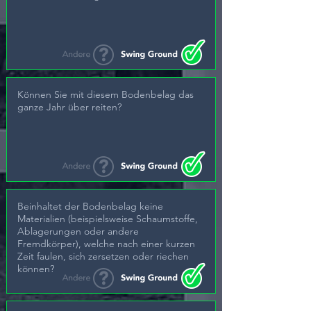
Können Sie mit diesem Bodenbelag das
ganze Jahr über reiten?
Beinhaltet der Bodenbelag keine
Materialien (beispielsweise Schaumstoffe,
Ablagerungen oder andere
Fremdkörper), welche nach einer kurzen
Zeit faulen, sich zersetzen oder riechen
können?